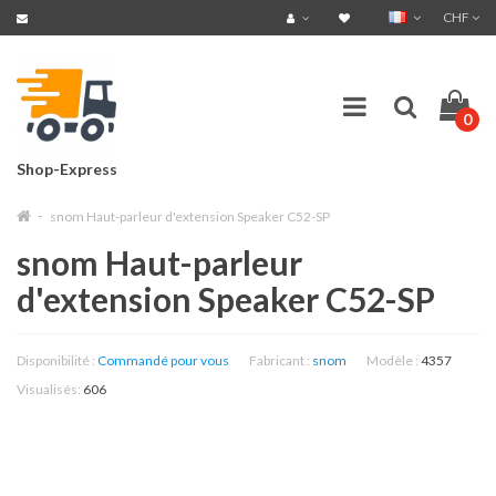
CHF
0
Shop-Express
snom Haut-parleur d'extension Speaker C52-SP
snom Haut-parleur
d'extension Speaker C52-SP
Disponibilité :
Commandé pour vous
Fabricant :
snom
Modèle :
4357
Visualisés:
606