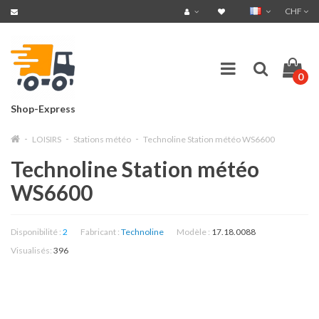
CHF
0
Shop-Express
LOISIRS
Stations météo
Technoline Station météo WS6600
Technoline Station météo
WS6600
Disponibilité :
2
Fabricant :
Technoline
Modèle :
17.18.0088
Visualisés:
396