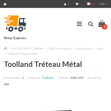
CHF
0
Shop-Express
OUTILS / AUTO / JARDIN
Outils électriques
Accessoires
Scies
Toolland Tréteau Métal
Toolland Tréteau Métal
Disponibilité :
4
Fabricant :
Toolland
Modèle :
2002-200
Visualisés:
386