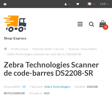
CHF
0
Shop-Express
Professional
Point de vente / Caisses
Scanner / douchettes
Zebra Technologies Scanner de code-barres DS2208-SR
Zebra Technologies Scanner
de code-barres DS2208-SR
Disponibilité :
19
Fabricant :
Zebra Technologies
Modèle :
DS2208-
SR7U2100SGW
Visualisés:
813