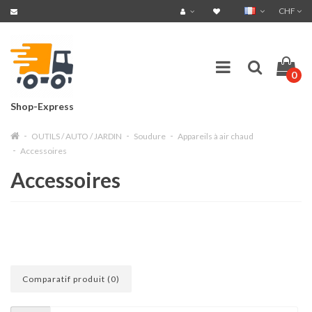
CHF
0
Shop-Express
OUTILS / AUTO / JARDIN
Soudure
Appareils à air chaud
Accessoires
Accessoires
Comparatif produit (0)