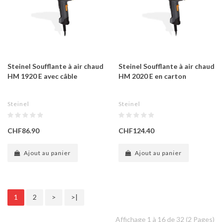
Steinel Soufflante à air chaud
Steinel Soufflante à air chaud
HM 1920 E avec câble
HM 2020 E en carton
Steinel
Steinel
CHF86.90
CHF124.40
Ajout au panier
Ajout au panier
1
2
>
>|
Affichage 1 à 16 de 32 (2 Pages)