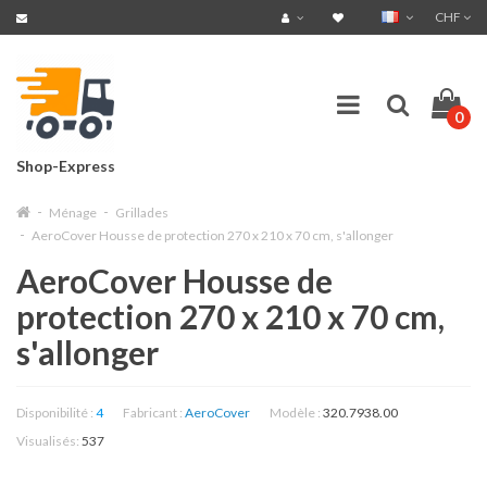
CHF
0
Shop-Express
Ménage
Grillades
AeroCover Housse de protection 270 x 210 x 70 cm, s'allonger
AeroCover Housse de
protection 270 x 210 x 70 cm,
s'allonger
Disponibilité :
4
Fabricant :
AeroCover
Modèle :
320.7938.00
Visualisés:
537