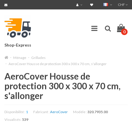
CHF
0
Shop-Express
Ménage
Grillades
AeroCover Housse de protection 300 x 300 x 70 cm, s'allonger
AeroCover Housse de
protection 300 x 300 x 70 cm,
s'allonger
Disponibilité :
1
Fabricant :
AeroCover
Modèle :
320.7935.00
Visualisés:
539