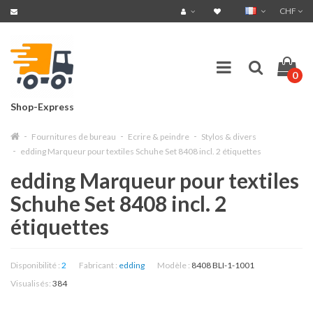
CHF
0
Shop-Express
Fournitures de bureau
Ecrire & peindre
Stylos & divers
edding Marqueur pour textiles Schuhe Set 8408 incl. 2 étiquettes
edding Marqueur pour textiles
Schuhe Set 8408 incl. 2
étiquettes
Disponibilité :
2
Fabricant :
edding
Modèle :
8408 BLI-1-1001
Visualisés:
384