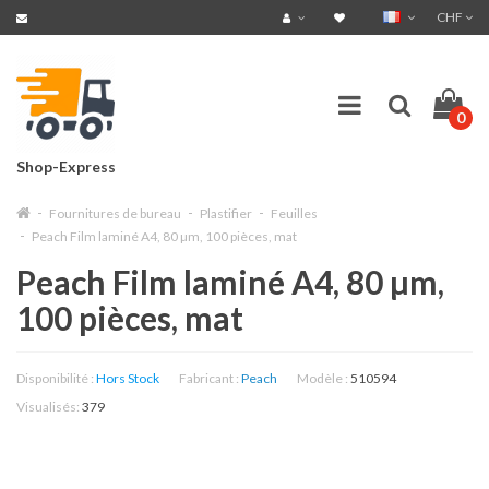
CHF
0
Shop-Express
Fournitures de bureau
Plastifier
Feuilles
Peach Film laminé A4, 80 µm, 100 pièces, mat
Peach Film laminé A4, 80 µm,
100 pièces, mat
Disponibilité :
Hors Stock
Fabricant :
Peach
Modèle :
510594
Visualisés:
379