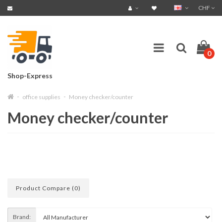
CHF
0
Shop-Express
office supplies
Money checker/counter
Money checker/counter
Product Compare (0)
Brand: