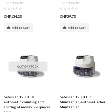
Robert Rieffel
Robert Rieffel
CHF134.20
CHF39.70
Add to Cart
Add to Cart
OUT OF STOCK
Safescan 1250 CHF
Safescan 1250 EUR
automatic counting and
Münzzähler, Automatischer
sorting of money, 220 pieces
Münzzähler
/ min