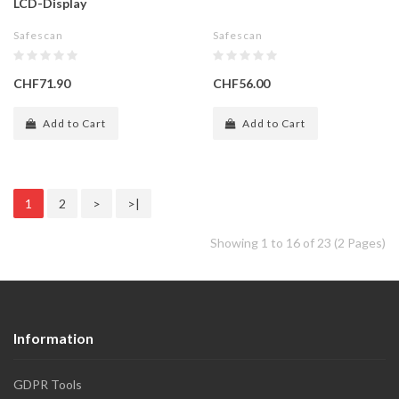
LCD-Display
Safescan
Safescan
CHF71.90
CHF56.00
Add to Cart
Add to Cart
1
2
>
>|
Showing 1 to 16 of 23 (2 Pages)
Information
GDPR Tools