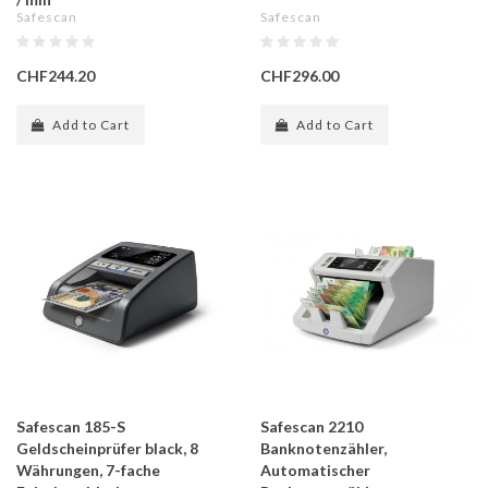
Safescan
Safescan
CHF244.20
CHF296.00
Add to Cart
Add to Cart
Safescan 185-S
Safescan 2210
Geldscheinprüfer black, 8
Banknotenzähler,
Währungen, 7-fache
Automatischer