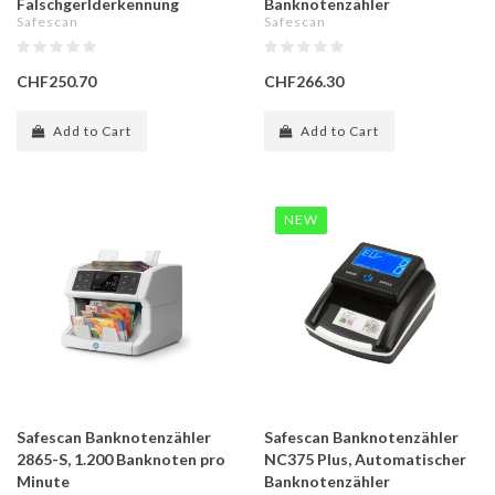
Falschgerlderkennung
Banknotenzähler
Safescan
Safescan
CHF250.70
CHF266.30
Add to Cart
Add to Cart
NEW
Safescan Banknotenzähler
Safescan Banknotenzähler
2865-S, 1.200 Banknoten pro
NC375 Plus, Automatischer
Minute
Banknotenzähler