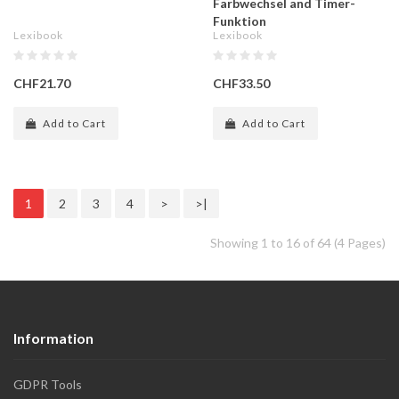
Farbwechsel and Timer-
Funktion
Lexibook
Lexibook
CHF21.70
CHF33.50
Add to Cart
Add to Cart
1
2
3
4
>
>|
Showing 1 to 16 of 64 (4 Pages)
Information
GDPR Tools