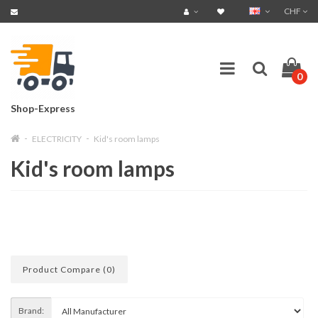
CHF
0
Shop-Express
ELECTRICITY
Kid's room lamps
Kid's room lamps
Product Compare (0)
Brand: