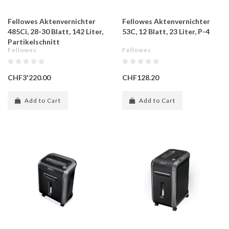
Fellowes Aktenvernichter
Fellowes Aktenvernichter
485Ci, 28-30 Blatt, 142 Liter,
53C, 12 Blatt, 23 Liter, P-4
Partikelschnitt
Fellowes
Fellowes
CHF3'220.00
CHF128.20
Add to Cart
Add to Cart