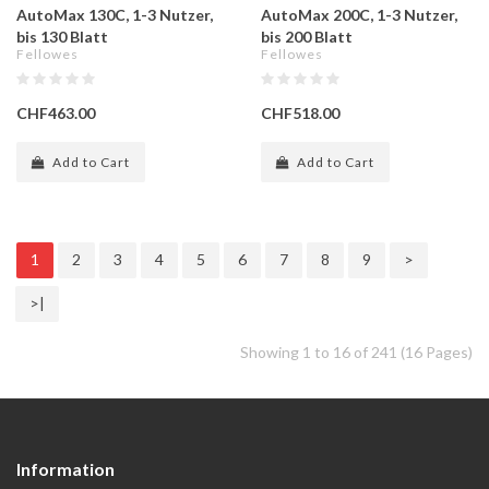
AutoMax 130C, 1-3 Nutzer,
AutoMax 200C, 1-3 Nutzer,
bis 130 Blatt
bis 200 Blatt
Fellowes
Fellowes
CHF463.00
CHF518.00
Add to Cart
Add to Cart
1
2
3
4
5
6
7
8
9
>
>|
Showing 1 to 16 of 241 (16 Pages)
Information