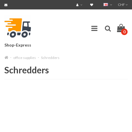
CHF
0
Shop-Express
office supplies
Schredders
Schredders