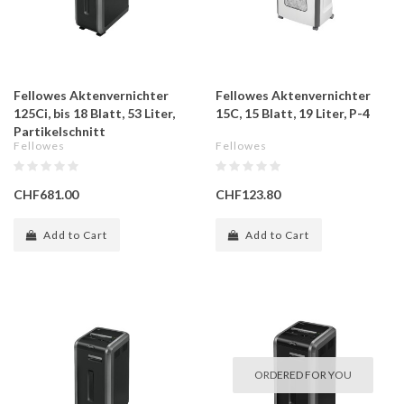
Fellowes Aktenvernichter
Fellowes Aktenvernichter
125Ci, bis 18 Blatt, 53 Liter,
15C, 15 Blatt, 19 Liter, P-4
Partikelschnitt
Fellowes
Fellowes
CHF681.00
CHF123.80
Add to Cart
Add to Cart
ORDERED FOR YOU