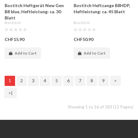
Bostitch Heftgerät New Gen
Bostitch Heftzange B8HDP,
B8 blue, Heftleistung: ca. 30
Heftleistung: ca. 45 Blatt
Blatt
Bostitch
Bostitch
CHF15.90
CHF50.90
Add to Cart
Add to Cart
1
2
3
4
5
6
7
8
9
>
>|
Showing 1 to 16 of 183 (12 Pages)