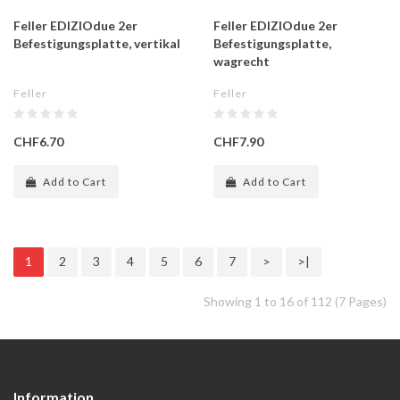
Feller EDIZIOdue 2er
Feller EDIZIOdue 2er
Befestigungsplatte, vertikal
Befestigungsplatte,
wagrecht
Feller
Feller
CHF6.70
CHF7.90
Add to Cart
Add to Cart
1
2
3
4
5
6
7
>
>|
Showing 1 to 16 of 112 (7 Pages)
Information