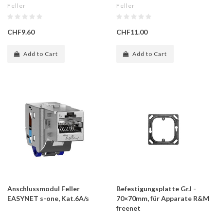
Feller
Feller
CHF9.60
CHF11.00
Add to Cart
Add to Cart
Anschlussmodul Feller
Befestigungsplatte Gr.I -
EASYNET s-one, Kat.6A/s
70×70mm, für Apparate R&M
freenet