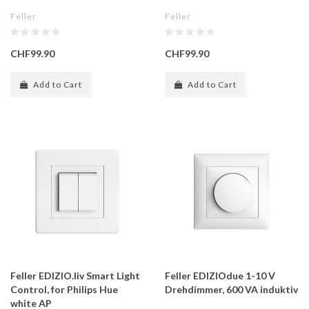
Feller
Feller
CHF99.90
CHF99.90
Add to Cart
Add to Cart
Feller EDIZIO.liv Smart Light
Feller EDIZIOdue 1-10 V
Control, for Philips Hue
Drehdimmer, 600 VA induktiv
white AP