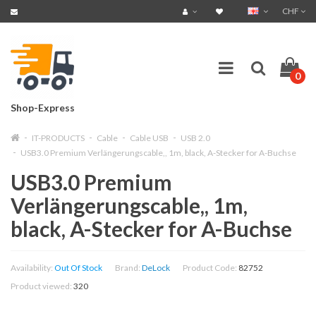
CHF
0
Shop-Express
IT-PRODUCTS
Cable
Cable USB
USB 2.0
USB3.0 Premium Verlängerungscable,, 1m, black, A-Stecker for A-Buchse
USB3.0 Premium
Verlängerungscable,, 1m,
black, A-Stecker for A-Buchse
Availability:
Out Of Stock
Brand:
DeLock
Product Code:
82752
Product viewed:
320