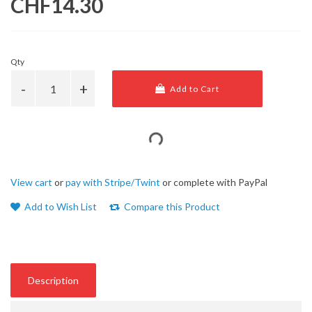
CHF14.30
Qty
Add to Cart
View cart
or
pay with Stripe/Twint
or complete with PayPal
Add to Wish List
Compare this Product
Description