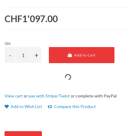
CHF1'097.00
Qty
Add to Cart
View cart
or
pay with Stripe/Twint
or complete with PayPal
Add to Wish List
Compare this Product