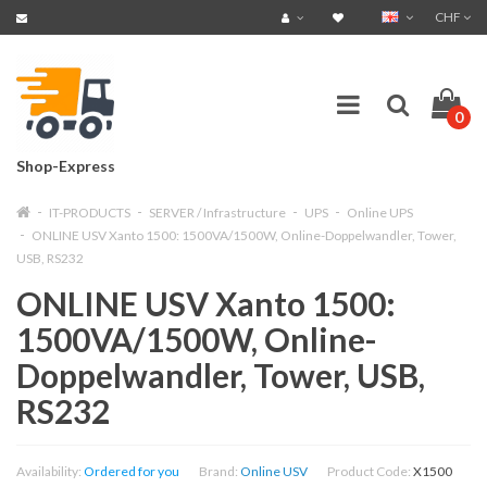
CHF
0
Shop-Express
IT-PRODUCTS
SERVER / Infrastructure
UPS
Online UPS
ONLINE USV Xanto 1500: 1500VA/1500W, Online-Doppelwandler, Tower,
USB, RS232
ONLINE USV Xanto 1500:
1500VA/1500W, Online-
Doppelwandler, Tower, USB,
RS232
Availability:
Ordered for you
Brand:
Online USV
Product Code:
X1500